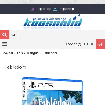
Logi sisse
Registreeri
0 toode(t) - 0.00€
Avaleht
PS5
Mängud
Fabledom
Fabledom