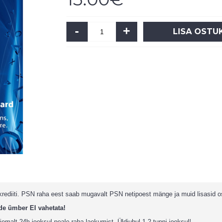
-
+
LISA OSTU
krediiti. PSN raha eest saab mugavalt PSN netipoest mänge ja muid lisasid o
e ümber EI vahetata!
jemalt 24h jooksul peale raha laekumist. Üldjuhul 1-2 tunni jooksul!