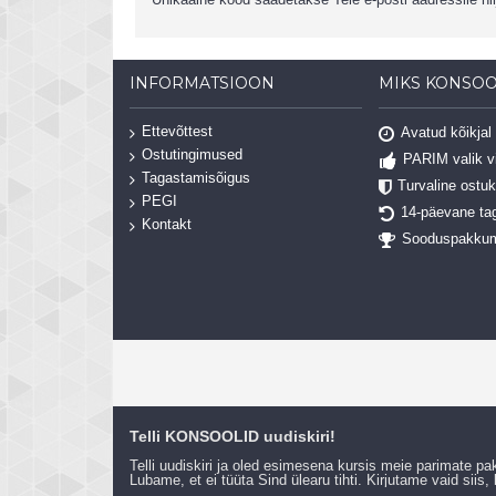
INFORMATSIOON
MIKS KONSOO
Ettevõttest
Avatud kõikjal
Ostutingimused
PARIM valik 
Tagastamisõigus
Turvaline ostu
PEGI
14-päevane ta
Kontakt
Sooduspakku
Telli KONSOOLID uudiskiri!
Telli uudiskiri ja oled esimesena kursis meie parimate p
Lubame, et ei tüüta Sind ülearu tihti. Kirjutame vaid siis