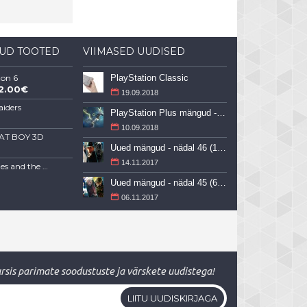
ATUD TOOTED
VIIMASED UUDISED
zon 6
PlayStation Classic
2.00€
19.09.2018
aiders
PlayStation Plus mängud - september 2018
10.09.2018
AT BOY 3D
Uued mängud - nädal 46 (13-19 november 2017)
14.11.2017
Indiana Jones and the Great Circle
Uued mängud - nädal 45 (6-12 november 2017)
06.11.2017
ursis parimate soodustuste ja värskete uudistega!
LIITU UUDISKIRJAGA