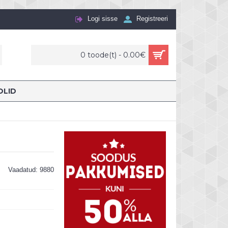
Logi sisse
Registreeri
0 toode(t) - 0.00€
OLID
Vaadatud: 9880