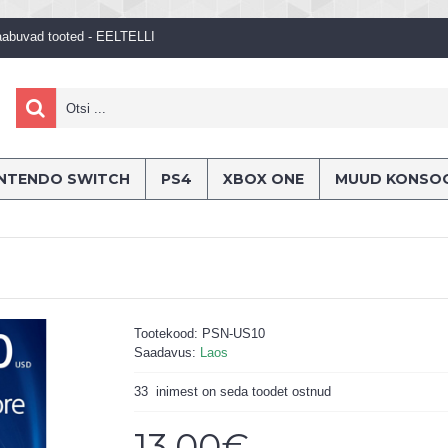
aabuvad tooted - EELTELLI
INTENDO SWITCH
PS4
XBOX ONE
MUUD KONSO
Tootekood:
PSN-US10
Saadavus:
Laos
33
inimest on seda toodet ostnud
13.00€