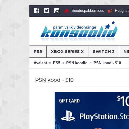
Sooduspakkumised
Peagi s
PS5
XBOX SERIES X
SWITCH 2
N
Avaleht
PS5
PSN koodid
PSN kood - $10
PSN kood - $10