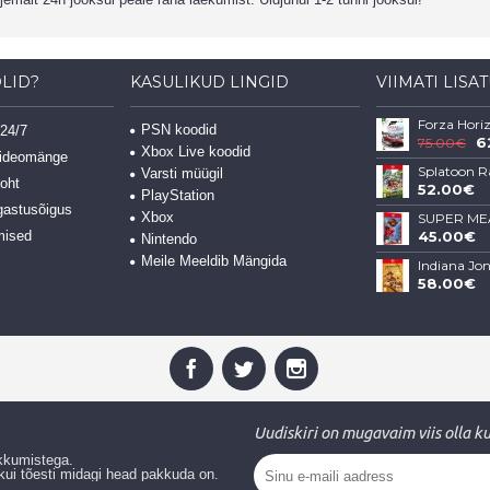
LID?
KASULIKUD LINGID
VIIMATI LIS
Forza Hori
PSN koodid
 24/7
6
75.00€
Xbox Live koodid
videomänge
Splatoon R
Varsti müügil
koht
52.00€
PlayStation
gastusõigus
Xbox
SUPER ME
45.00€
mised
Nintendo
Meile Meeldib Mängida
58.00€
Uudiskiri on mugavaim viis olla k
akkumistega.
, kui tõesti midagi head pakkuda on.