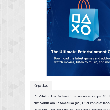
Kirjeldus
PlayStation Live Network Card annab kasutajale $10 
NB! Sobib ainult Ameerika (US) PSN kontole!
Kood
Unikaalne kood saadetakse Teie e-posti aadressile hil