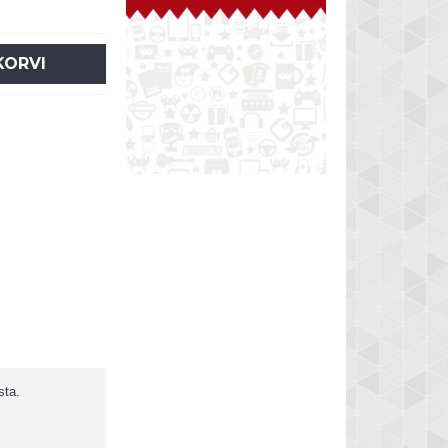
KORVI
sta.