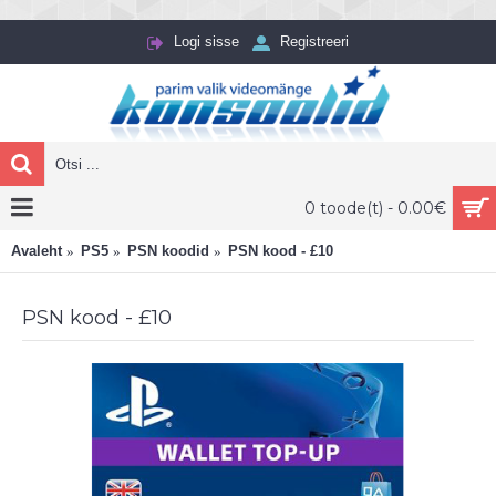
Logi sisse
Registreeri
0 toode(t) - 0.00€
Avaleht
PS5
PSN koodid
PSN kood - £10
PSN kood - £10