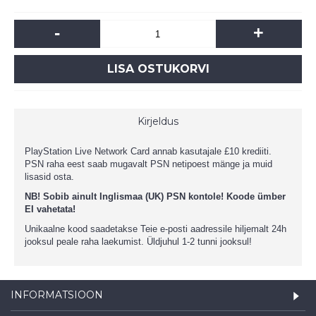
-
+
LISA OSTUKORVI
Kirjeldus
PlayStation Live Network Card annab kasutajale £10 krediiti.
PSN raha eest saab mugavalt PSN netipoest mänge ja muid
lisasid osta.
NB! Sobib ainult Inglismaa (UK) PSN kontole!
Koode ümber
EI vahetata!
Unikaalne kood saadetakse Teie e-posti aadressile hiljemalt 24h
jooksul peale raha laekumist. Üldjuhul 1-2 tunni jooksul!
INFORMATSIOON