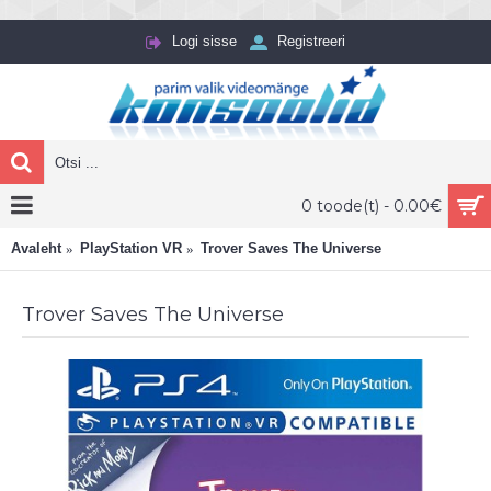
Logi sisse
Registreeri
0 toode(t) - 0.00€
Avaleht
PlayStation VR
Trover Saves The Universe
Trover Saves The Universe